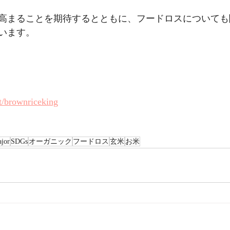
高まることを期待するとともに、フードロスについても
います。
t/brownriceking
or
SDGs
オーガニック
フードロス
玄米
お米