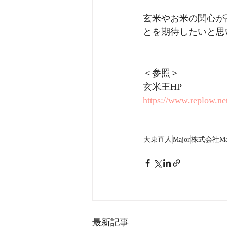
玄米やお米の関心が
とを期待したいと思
＜参照＞
玄米王HP
https://www.replow.ne
大東直人
Major
株式会社Maj
最新記事