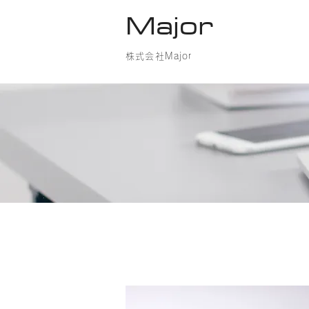
Major
株式会社Major