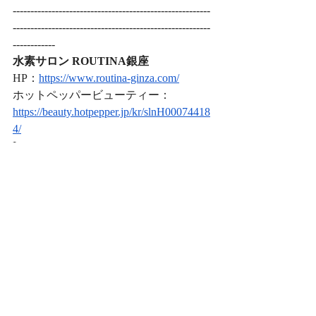
--------------------------------------------------------
--------------------------------------------------------
------------
水素サロン ROUTINA銀座
HP：
https://www.routina-ginza.com/
ホットペッパービューティー：
https://beauty.hotpepper.jp/kr/slnH00074418
4/
Instagram：
https://www.instagram.com/routina.ginza/?
hl=ja
X：
https://x.com/RoutinaRuotina
--------------------------------------------------------
--------------------------------------------------------
------------
大東直人
銀座
水素サロン
水素サロンROUTINA銀座
休憩
水素吸引
昼寝