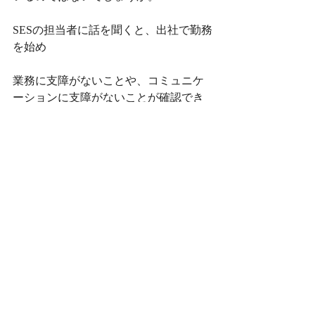
SESの担当者に話を聞くと、出社で勤務
を始め
業務に支障がないことや、コミュニケ
ーションに支障がないことが確認でき
た後に、リモートワークに切り替える
場合や、1週間の内に出社とリモートを
使い分けて働くケースが増えていると
聞きます。
どちらの働き方を選ぶかは人それぞれ
ですが、
職場で求められているのが「コミュニ
ケーション」の力であることは共通し
ているようです。